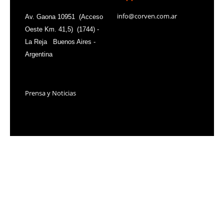
info@corven.com.ar
Av. Gaona 10951 (Acceso
Oeste Km. 41,5) (1744) -
La Reja Buenos Aires -
Argentina
Contacts
Prensa y Noticias
Añade aquí tu texto de
cabecera
Añade aquí tu texto de
cabecera