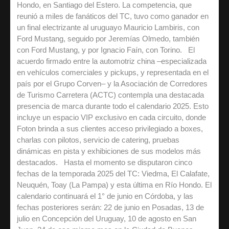
Hondo, en Santiago del Estero. La competencia, que
reunió a miles de fanáticos del TC, tuvo como ganador en
un final electrizante al uruguayo Mauricio Lambiris, con
Ford Mustang, seguido por Jeremías Olmedo, también
con Ford Mustang, y por Ignacio Faín, con Torino. El
acuerdo firmado entre la automotriz china –especializada
en vehículos comerciales y pickups, y representada en el
país por el Grupo Corven– y la Asociación de Corredores
de Turismo Carretera (ACTC) contempla una destacada
presencia de marca durante todo el calendario 2025. Esto
incluye un espacio VIP exclusivo en cada circuito, donde
Foton brinda a sus clientes acceso privilegiado a boxes,
charlas con pilotos, servicio de catering, pruebas
dinámicas en pista y exhibiciones de sus modelos más
destacados. Hasta el momento se disputaron cinco
fechas de la temporada 2025 del TC: Viedma, El Calafate,
Neuquén, Toay (La Pampa) y esta última en Río Hondo. El
calendario continuará el 1° de junio en Córdoba, y las
fechas posteriores serán: 22 de junio en Posadas, 13 de
julio en Concepción del Uruguay, 10 de agosto en San