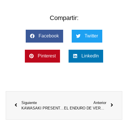
Compartir:
Facebook
Twitter
Pinterest
LinkedIn
Siguiente
Anterior
KAWASAKI PRESENTA EN ARGENTINA LA NINJA 500 ABS Y NINJA 500 SE KRT
EL ENDURO DE VERANO FUE UNA VERDADERA FIESTA Y GRUPO CORVEN LO CELEBRÓ A LO GRANDE