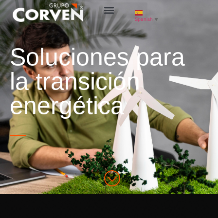
Spanish
▼
Soluciones para
la transición
energética