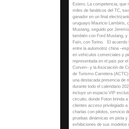
Estero. La competencia, que r
miles de fanáticos del TC, tu
ganador en un final electrizant
uruguayo Mauricio Lambiris, 
Mustang, seguido por Jeremí
también con Ford Mustang, y 
Faín, con Torino. El acuerdo 
entre la automotriz china –esp
en vehículos comerciales y pi
representada en el país por e
Corven– y la Asociación de C
de Turismo Carretera (ACTC)
una destacada presencia de 
durante todo el calendario 202
incluye un espacio VIP exclu
circuito, donde Foton brinda a
clientes acceso privilegiado a
charlas con pilotos, servicio d
pruebas dinámicas en pista y
exhibiciones de sus modelos