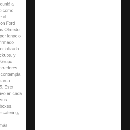
eunió a
vo como
e al
con Ford
as Olmedo,
por Ignacio
firmado
ecializada
ckups, y
l Grupo
orredores
 contempla
marca
5. Esto
sivo en cada
 sus
 boxes,
e catering,
 más