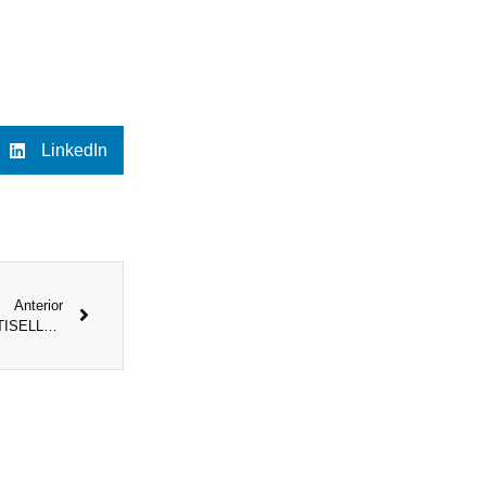
LinkedIn
Anterior
DUNLOP ANUNCIÓ LA APERTURA DE SU TIENDA OFICIAL MULTISELLER EN MERCADO LIBRE