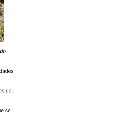
ndo
idades
es del
ue se