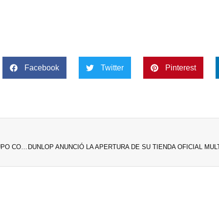
ra
ra
Facebook
Twitter
Pinterest
EL ENDURO DE VERANO FUE UNA VERDADERA FIESTA Y GRUPO CORVEN LO CELEBRÓ A LO GRANDE