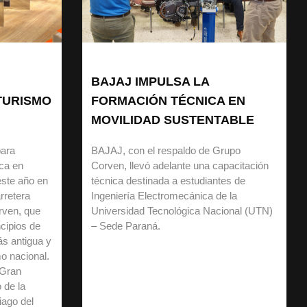
BAJAJ IMPULSA LA
TURISMO
FORMACIÓN TÉCNICA EN
MOVILIDAD SUSTENTABLE
para
BAJAJ, con el respaldo de Grupo
rca en
Corven, llevó adelante una capacitación
este año en
técnica destinada a estudiantes de
rretera
Ingeniería Electromecánica de la
rven, que
Universidad Tecnológica Nacional (UTN)
ncipios de
– Sede Paraná.
ás antigua y
o nacional.
 Gran
 de la
iago del