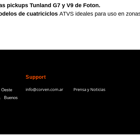
as pickups
Tunland G7 y V9 de Foton.
delos de cuatriciclos
ATVS ideales para uso en zona
Support
Contacts
info@corven.com.ar
Prensa y Noticias
 Oeste
ja Buenos