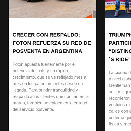
CRECER CON RESPALDO:
TRIUMP
FOTON REFUERZA SU RED DE
PARTIC
POSVENTA EN ARGENTINA
“DISTI
´S RIDE”
Foton apuesta fuertemente por el
potencial del país y su rápido
La ciudad d
crecimiento, que se ve reflejado mes a
a nivel glob
mes en los patentamientos desde su
Gentleman’
llegada. Para brindar tranquilidad y
seis mil qu
respaldo a los clientes que confían en la
recorrieron
marca, también se enfoca en la calidad
vestidos ele
del servicio posventa.
calles con e
un tema que
física y men