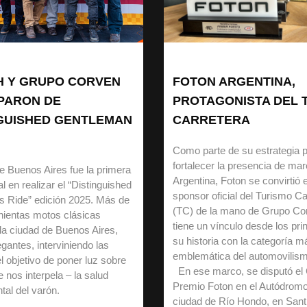
H Y GRUPO CORVEN
FOTON ARGENTINA,
IPARON DE
PROTAGONISTA DEL 
NGUISHED GENTLEMAN
CARRETERA
Como parte de su estrategia 
fortalecer la presencia de ma
e Buenos Aires fue la primera
Argentina, Foton se convirtió 
al en realizar el “Distinguished
sponsor oficial del Turismo Ca
s Ride” edición 2025. Más de
(TC) de la mano de Grupo Co
inientas motos clásicas
tiene un vínculo desde los pri
 la ciudad de Buenos Aires,
su historia con la categoría m
gantes, interviniendo las
emblemática del automovilism
l objetivo de poner luz sobre
En ese marco, se disputó el
 nos interpela – la salud
Premio Foton en el Autódromo
tal del varón.
ciudad de Río Hondo, en Sant